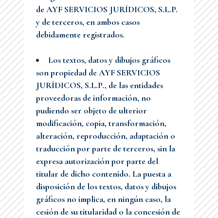
de AYF SERVICIOS JURÍDICOS, S.L.P.
y de terceros, en ambos casos
debidamente registrados.
Los textos, datos y dibujos gráficos
son propiedad de AYF SERVICIOS
JURÍDICOS, S.L.P., de las entidades
proveedoras de información, no
pudiendo ser objeto de ulterior
modificación, copia, transformación,
alteración, reproducción, adaptación o
traducción por parte de terceros, sin la
expresa autorización por parte del
titular de dicho contenido. La puesta a
disposición de los textos, datos y dibujos
gráficos no implica, en ningún caso, la
cesión de su titularidad o la concesión de